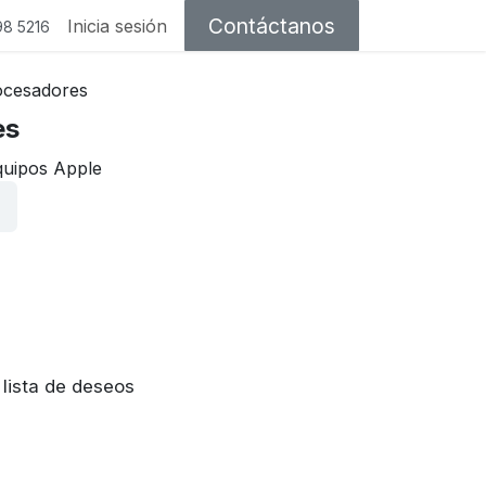
Contáctanos
Inicia sesión
98 5216
ocesadores
es
quipos Apple
 lista de deseos