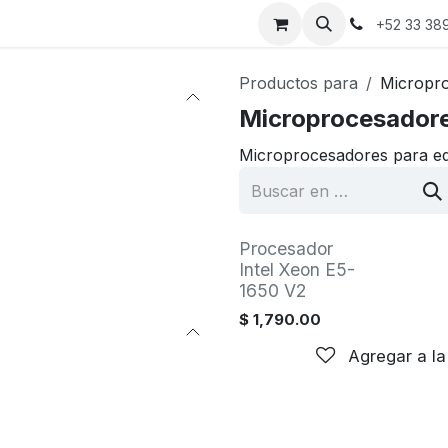
a
Cita
Contáctanos
Sobre nosotros
+52 33 38
Productos para
Micropr
Microprocesador
Microprocesadores para e
Procesador
Intel Xeon E5-
1650 V2
$
1,790.00
Agregar a la