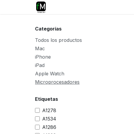
Ir al contenido
Inicio
Reparaciones
Tiend
Categorías
Todos los productos
Mac
iPhone
iPad
Apple Watch
Microprocesadores
Etiquetas
A1278
A1534
A1286