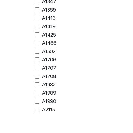
A1347
A1369
A1418
A1419
A1425
A1466
A1502
A1706
A1707
A1708
A1932
A1989
A1990
A2115
A2116
A2141