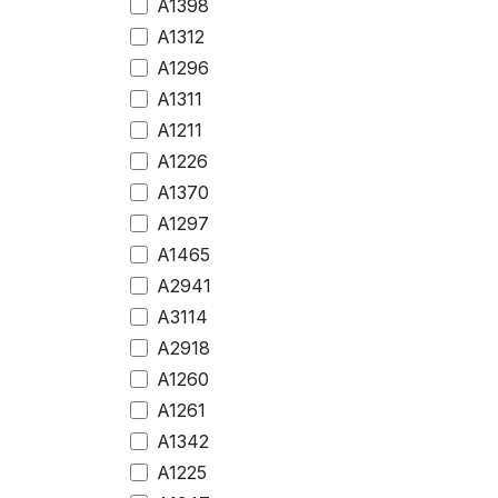
A1398
A1312
A1296
A1311
A1211
A1226
A1370
A1297
A1465
A2941
A3114
A2918
A1260
A1261
A1342
A1225