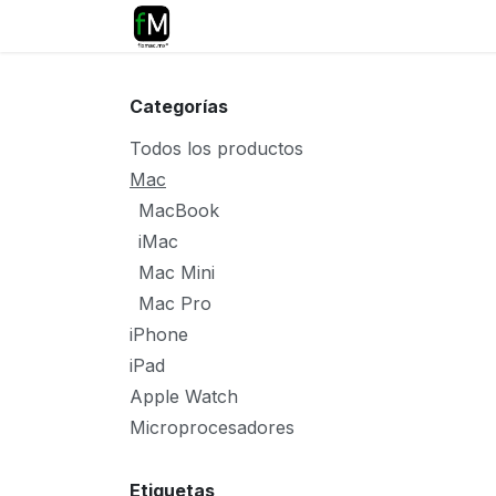
Ir al contenido
Inicio
Reparaciones
Tiend
Categorías
Todos los productos
Mac
MacBook
iMac
Mac Mini
Mac Pro
iPhone
iPad
Apple Watch
Microprocesadores
Etiquetas