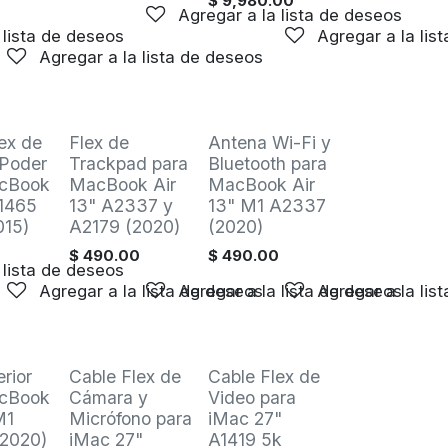
$
9,980.00
Agregar a la lista de deseos
0
 lista de deseos
Agregar a la lis
Agregar a la lista de deseos
Venta
Venta
ex de
Flex de
Antena Wi-Fi y
 Poder
Trackpad para
Bluetooth para
cBook
MacBook Air
MacBook Air
A1465
13" A2337 y
13" M1 A2337
015)
A2179 (2020)
(2020)
0
$
490.00
$
490.00
 lista de deseos
Agregar a la lista de deseos
Agregar a la lista de deseos
Agregar a la lis
Venta
Venta
erior
Cable Flex de
Cable Flex de
cBook
Cámara y
Video para
M1
Micrófono para
iMac 27"
2020)
iMac 27"
A1419 5k