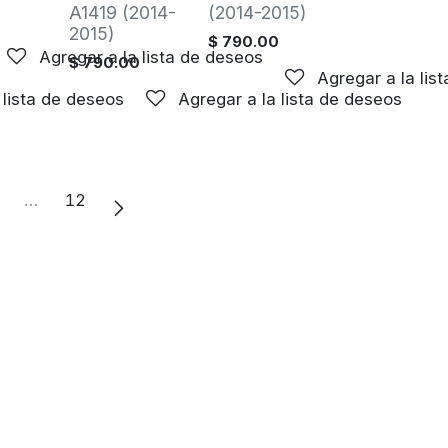
A1419 (2014-
(2014-2015)
0
2015)
$
790.00
Agregar a la lista de deseos
$
790.00
Agregar a la lis
 lista de deseos
Agregar a la lista de deseos
…
12