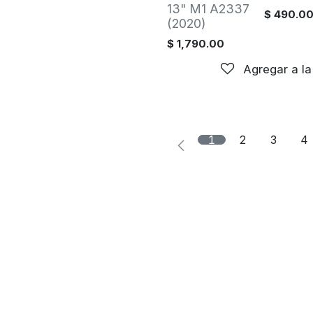
13" M1 A2337
$
490.0
(2020)
$
1,790.00
Agregar a la
1
2
3
4