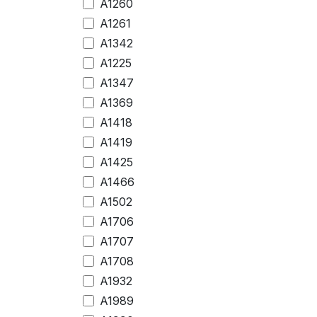
A1260
A1261
A1342
A1225
A1347
A1369
A1418
A1419
A1425
A1466
A1502
A1706
A1707
A1708
A1932
A1989