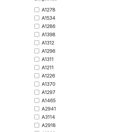
A1278
A1534
A1286
A1398
A1312
A1296
A1311
A1211
A1226
A1370
A1297
A1465
A2941
A3114
A2918