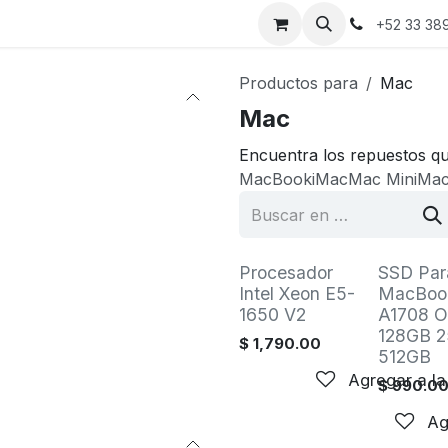
a
Cita
Contáctanos
Sobre nosotros
+52 33 38
Productos para
Mac
Mac
Encuentra los repuestos qu
MacBook
iMac
Mac Mini
Mac
Procesador
SSD Par
Intel Xeon E5-
MacBoo
1650 V2
A1708 Or
128GB 
$
1,790.00
512GB
Agregar a la
$
990.0
Ag