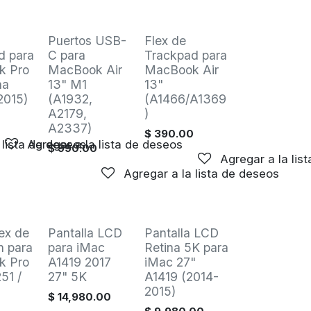
Venta
Venta
Puertos USB-
Flex de
d para
C para
Trackpad para
k Pro
MacBook Air
MacBook Air
na
13" M1
13"
2015)
(A1932,
(A1466/A1369
A2179,
)
0
A2337)
$
390.00
 lista de deseos
Agregar a la lista de deseos
$
990.00
Agregar a la lis
Agregar a la lista de deseos
Oferta
ex de
Pantalla LCD
Pantalla LCD
n para
para iMac
Retina 5K para
k Pro
A1419 2017
iMac 27"
51 /
27" 5K
A1419 (2014-
2015)
$
14,980.00