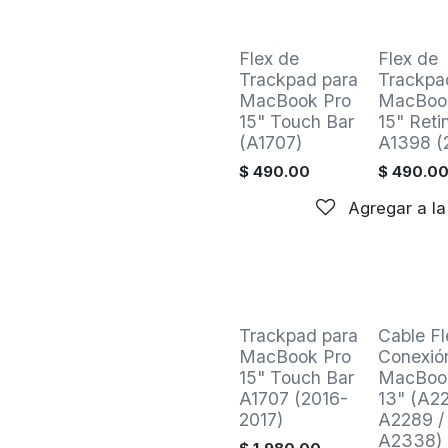
Venta
Venta
Flex de
Flex de
Trackpad para
Trackpa
MacBook Pro
MacBoo
15" Touch Bar
15" Reti
(A1707)
A1398 (
$
490.00
$
490.0
Agregar a la
Venta
Venta
Trackpad para
Cable Fl
MacBook Pro
Conexió
15" Touch Bar
MacBoo
A1707 (2016-
13" (A22
2017)
A2289 /
A2338)