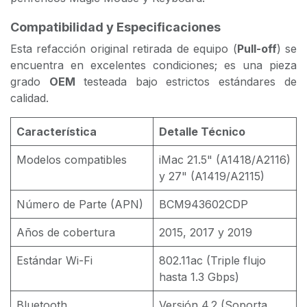
Compatibilidad y Especificaciones
Esta refacción original retirada de equipo (
Pull-off
) se
encuentra en excelentes condiciones; es una pieza
grado
OEM
testeada bajo estrictos estándares de
calidad.
Característica
Detalle Técnico
Modelos compatibles
iMac 21.5" (A1418/A2116)
y 27" (A1419/A2115)
Número de Parte (APN)
BCM943602CDP
Años de cobertura
2015, 2017 y 2019
Estándar Wi-Fi
802.11ac (Triple flujo
hasta 1.3 Gbps)
Bluetooth
Versión 4.2 (Soporta