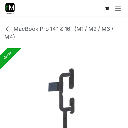
Ir al contenido
MacBook Pro 14" & 16" (M1 / M2 / M3 /
M4)
Venta