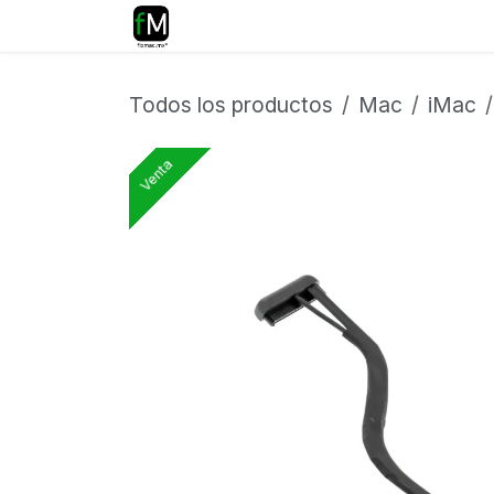
Ir al contenido
Inicio
Reparaciones
Tiend
Todos los productos
Mac
iMac
Venta
Venta