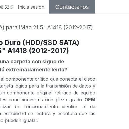
Contáctanos
Inicia sesión
98 5216
 para iMac 21.5" A1418 (2012-2017)
co Duro (HDD/SSD SATA)
5" A1418 (2012-2017)
una carpeta con signo de
stá extremadamente lenta?
s el componente crítico que conecta el disco
arjeta lógica para la transmisión de datos y
 un componente original retirado de equipo
ntes condiciones; es una pieza grado
OEM
ntizar un funcionamiento idéntico al de
a estabilidad de lectura y escritura que las
no pueden igualar.