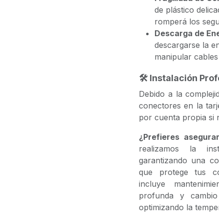
de plástico delic
romperá los seg
Descarga de Ene
descargarse la en
manipular cables 
🛠️ Instalación Pr
Debido a la complejid
conectores en la tar
por cuenta propia si 
¿Prefieres asegura
realizamos la inst
garantizando una col
que protege tus co
incluye mantenimi
profunda y cambio 
optimizando la temper