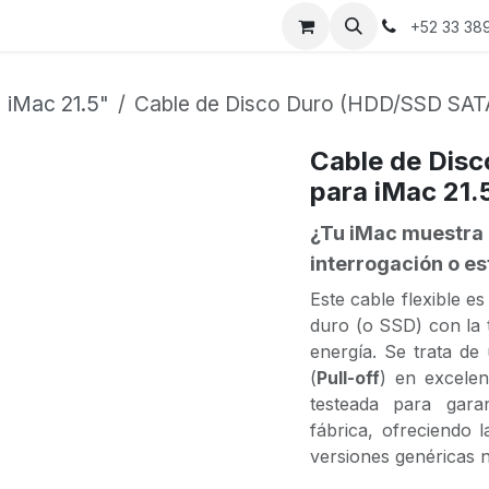
a
Cita
Contáctanos
Sobre nosotros
+52 33 38
iMac 21.5"
Cable de Disco Duro (HDD/SSD SATA)
Cable de Dis
para iMac 21.
¿Tu iMac muestra 
interrogación o e
Este cable flexible e
duro (o SSD) con la t
energía. Se trata de
(
Pull-off
) en excele
testeada para gara
fábrica, ofreciendo l
versiones genéricas 