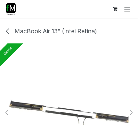
Ir al contenido
MacBook Air 13" (Intel Retina)
Venta
Venta